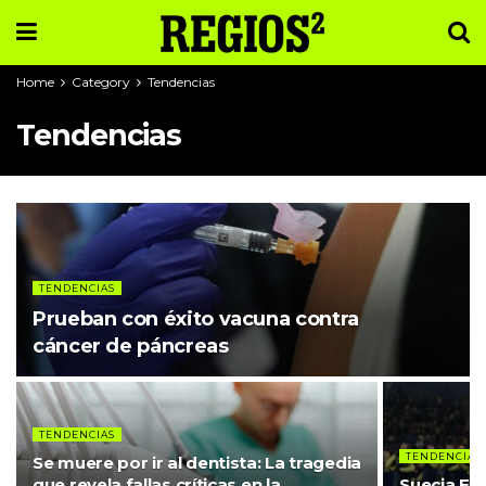
Home
Category
Tendencias
Tendencias
TENDENCIAS
Prueban con éxito vacuna contra
cáncer de páncreas
TENDENCIAS
TENDENCIAS
Se muere por ir al dentista: La tragedia
que revela fallas críticas en la
Suecia En 