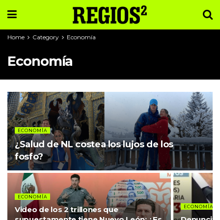
Home
Category
Economía
Economía
ECONOMÍA
¿Salud de NL costea los lujos de los
fosfo?
ECONOMÍA
ECONOMÍA
Video de los 2 trillones que
supuestamente tiene Nuevo León: ¿Es
Denuncian