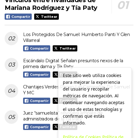
Mariana Rodríguez y Tía Paty
Compartir
Twittear
Los Protegidos De Samuel: Humberto Panti Y Glen
Villarreal
Compartir
Twittear
Escándalo Digital: Señalan presuntos nexos de la
primera dama y Tía Paty
Este sitio web utiliza cookies
Compartir
Twittear
para mejorar la experiencia
Chantajes Verdes Pagan Las Campañas De Samuel
del usuario y recopilar
Y MC
métricas de navegación. Al
Compartir
Twittear
continuar navegando aceptas
el uso de estas tecnologías y
Juez “samuelista” resolverá amparo de
confirmas que estás
administradora de la Tía Paty
informado.
Compartir
Twittear
Política de Cookies
Política de