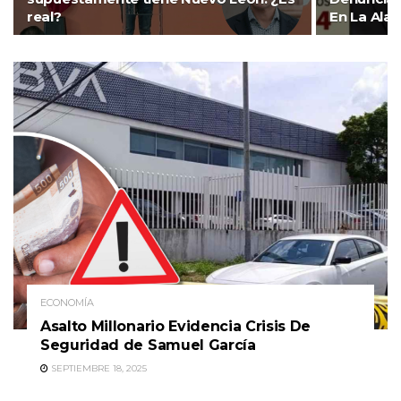
real?
En La Ala
ECONOMÍA
Asalto Millonario Evidencia Crisis De
Seguridad de Samuel García
SEPTIEMBRE 18, 2025