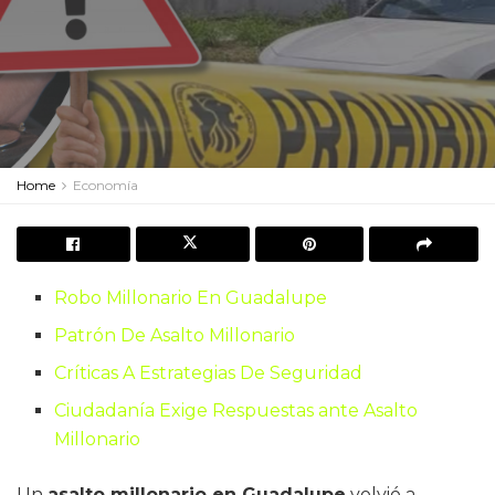
Home
Economía
Robo Millonario En Guadalupe
Patrón De Asalto Millonario
Críticas A Estrategias De Seguridad
Ciudadanía Exige Respuestas ante Asalto
Millonario
Un
asalto millonario en Guadalupe
volvió a