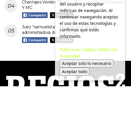
Chantajes Verdes Pagan Las Campañas De Samuel
del usuario y recopilar
Y MC
métricas de navegación. Al
Compartir
Twittear
continuar navegando aceptas
el uso de estas tecnologías y
Juez “samuelista” resolverá amparo de
confirmas que estás
administradora de la Tía Paty
informado.
Compartir
Twittear
Política de Cookies
Política de
Privacidad
Aceptar solo lo necesario
Aceptar todo