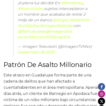
¡A plena luz del día! En
#Monterrey
,
#NuevoLeón
, sujetos interceptaron a
un hombre que acababa de retirar 2
mdp de un banco.
@Angel_MedellinN
#LoDijoZea
#ImagenNoticias
con
@franciscozea
@ImagenZea
pic.twitter.com/DAiEXay50A
— Imagen Televisión (@ImagenTVMex)
September 18, 2025
Patrón De Asalto Millonario
Este atraco en Guadalupe forma parte de una
cadena de delitos que han afectado a
cuentahabientes en el área metropolitana. Apenas
días atrás, un cliente de Banregio en Apodaca fue
víctima de un robo millonario bajo circunstancias
similares: fue seguido y despojado de efectivo tras