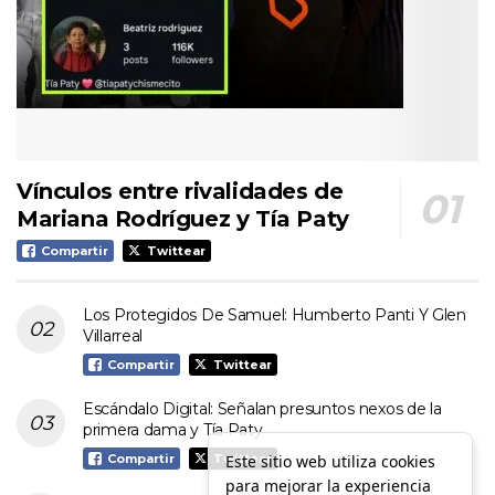
Vínculos entre rivalidades de
Mariana Rodríguez y Tía Paty
Compartir
Twittear
Los Protegidos De Samuel: Humberto Panti Y Glen
Villarreal
Compartir
Twittear
Escándalo Digital: Señalan presuntos nexos de la
primera dama y Tía Paty
Este sitio web utiliza cookies
Compartir
Twittear
para mejorar la experiencia