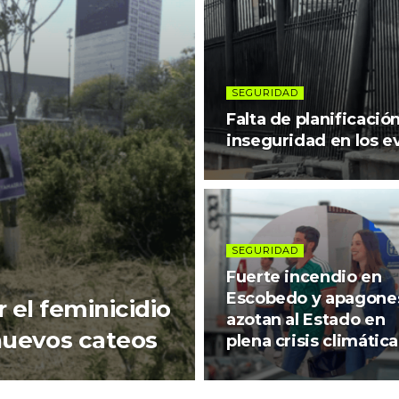
SEGURIDAD
Falta de planificació
inseguridad en los 
SEGURIDAD
Fuerte incendio en
Escobedo y apagone
 el feminicidio
azotan al Estado en
nuevos cateos
plena crisis climática