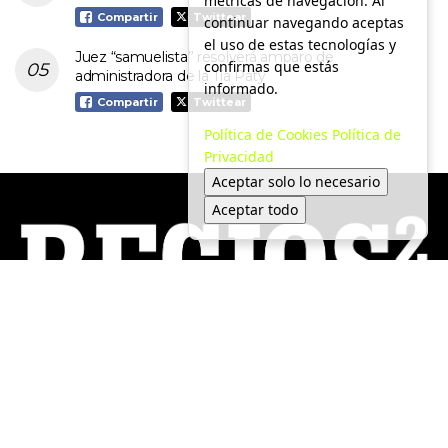
métricas de navegación. Al
Compartir
Twittear
continuar navegando aceptas
el uso de estas tecnologías y
Juez “samuelista” resolverá amparo de
confirmas que estás
administradora de la Tía Paty
informado.
Compartir
Twittear
Política de Cookies
Política de
Privacidad
Aceptar solo lo necesario
Aceptar todo