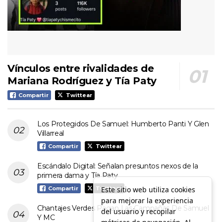
Vínculos entre rivalidades de
Mariana Rodríguez y Tía Paty
Compartir
Twittear
Los Protegidos De Samuel: Humberto Panti Y Glen
Villarreal
Compartir
Twittear
Escándalo Digital: Señalan presuntos nexos de la
primera dama y Tía Paty
Este sitio web utiliza cookies
Compartir
Twittear
para mejorar la experiencia
Chantajes Verdes Pagan Las Campañas De Samuel
del usuario y recopilar
Y MC