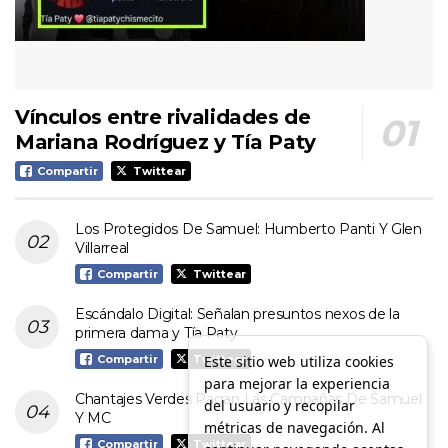
Vínculos entre rivalidades de
Mariana Rodríguez y Tía Paty
Compartir
Twittear
Los Protegidos De Samuel: Humberto Panti Y Glen
Villarreal
Compartir
Twittear
Escándalo Digital: Señalan presuntos nexos de la
primera dama y Tía Paty
Este sitio web utiliza cookies
Compartir
Twittear
para mejorar la experiencia
Chantajes Verdes Pagan Las Campañas De Samuel
del usuario y recopilar
Y MC
métricas de navegación. Al
Compartir
Twittear