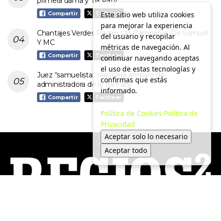
primera dama y Tía Paty
Este sitio web utiliza cookies
Compartir
Twittear
para mejorar la experiencia
Chantajes Verdes Pagan Las Campañas De Samuel
del usuario y recopilar
Y MC
métricas de navegación. Al
Compartir
Twittear
continuar navegando aceptas
el uso de estas tecnologías y
Juez “samuelista” resolverá amparo de
confirmas que estás
administradora de la Tía Paty
informado.
Compartir
Twittear
Política de Cookies
Política de
Privacidad
Aceptar solo lo necesario
Aceptar todo