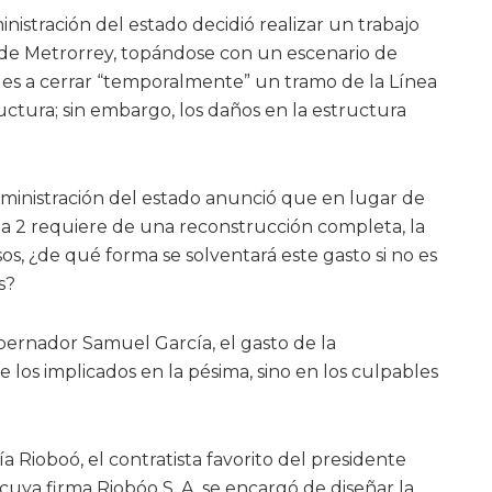
istración del estado decidió realizar un trabajo
 de Metrorrey, topándose con un escenario de
ades a cerrar “temporalmente” un tramo de la Línea
ructura; sin embargo, los daños en la estructura
ministración del estado anunció que en lugar de
ínea 2 requiere de una reconstrucción completa, la
sos, ¿de qué forma se solventará este gasto si no es
s?
bernador Samuel García, el gasto de la
 los implicados en la pésima, sino en los culpables
a Rioboó, el contratista favorito del presidente
ya firma Riobóo S. A. se encargó de diseñar la