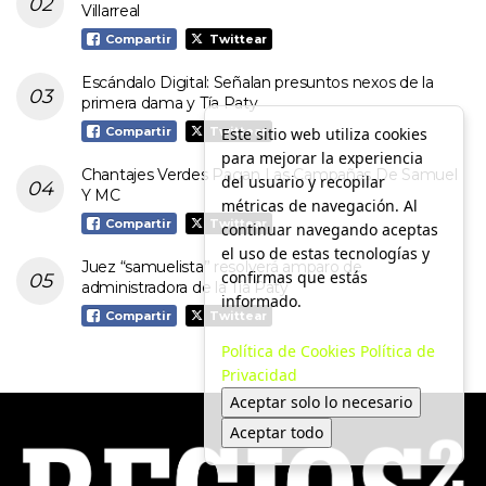
Villarreal
Compartir
Twittear
Escándalo Digital: Señalan presuntos nexos de la
primera dama y Tía Paty
Este sitio web utiliza cookies
Compartir
Twittear
para mejorar la experiencia
Chantajes Verdes Pagan Las Campañas De Samuel
del usuario y recopilar
Y MC
métricas de navegación. Al
Compartir
Twittear
continuar navegando aceptas
el uso de estas tecnologías y
Juez “samuelista” resolverá amparo de
confirmas que estás
administradora de la Tía Paty
informado.
Compartir
Twittear
Política de Cookies
Política de
Privacidad
Aceptar solo lo necesario
Aceptar todo