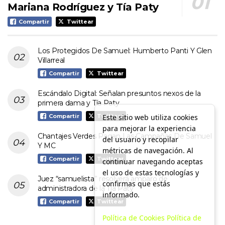
Mariana Rodríguez y Tía Paty
Compartir
Twittear
Los Protegidos De Samuel: Humberto Panti Y Glen
Villarreal
Compartir
Twittear
Escándalo Digital: Señalan presuntos nexos de la
primera dama y Tía Paty
Este sitio web utiliza cookies
Compartir
Twittear
para mejorar la experiencia
Chantajes Verdes Pagan Las Campañas De Samuel
del usuario y recopilar
Y MC
métricas de navegación. Al
Compartir
Twittear
continuar navegando aceptas
el uso de estas tecnologías y
Juez “samuelista” resolverá amparo de
confirmas que estás
administradora de la Tía Paty
informado.
Compartir
Twittear
Política de Cookies
Política de