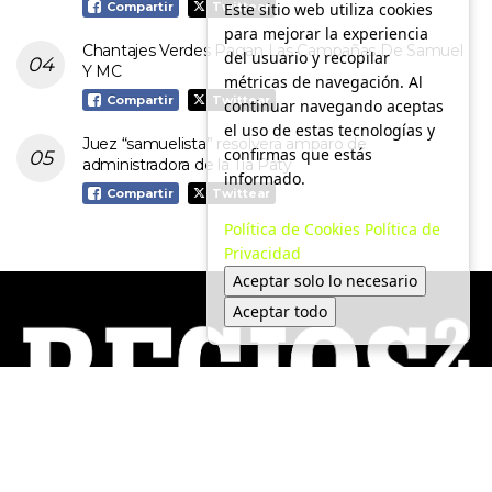
Este sitio web utiliza cookies
Compartir
Twittear
para mejorar la experiencia
Chantajes Verdes Pagan Las Campañas De Samuel
del usuario y recopilar
Y MC
métricas de navegación. Al
Compartir
Twittear
continuar navegando aceptas
el uso de estas tecnologías y
Juez “samuelista” resolverá amparo de
confirmas que estás
administradora de la Tía Paty
informado.
Compartir
Twittear
Política de Cookies
Política de
Privacidad
Aceptar solo lo necesario
Aceptar todo