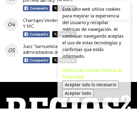
primera dama y Tía Paty
Este sitio web utiliza cookies
Compartir
Twittear
para mejorar la experiencia
Chantajes Verdes Pagan Las Campañas De Samuel
del usuario y recopilar
Y MC
métricas de navegación. Al
Compartir
Twittear
continuar navegando aceptas
el uso de estas tecnologías y
Juez “samuelista” resolverá amparo de
confirmas que estás
administradora de la Tía Paty
informado.
Compartir
Twittear
Política de Cookies
Política de
Privacidad
Aceptar solo lo necesario
Aceptar todo