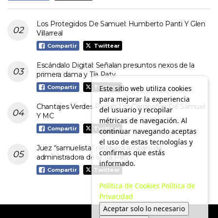
Los Protegidos De Samuel: Humberto Panti Y Glen
Villarreal
Compartir
Twittear
Escándalo Digital: Señalan presuntos nexos de la
primera dama y Tía Paty
Este sitio web utiliza cookies
Compartir
Twittear
para mejorar la experiencia
Chantajes Verdes Pagan Las Campañas De Samuel
del usuario y recopilar
Y MC
métricas de navegación. Al
Compartir
Twittear
continuar navegando aceptas
el uso de estas tecnologías y
Juez “samuelista” resolverá amparo de
confirmas que estás
administradora de la Tía Paty
informado.
Compartir
Twittear
Política de Cookies
Política de
Privacidad
Aceptar solo lo necesario