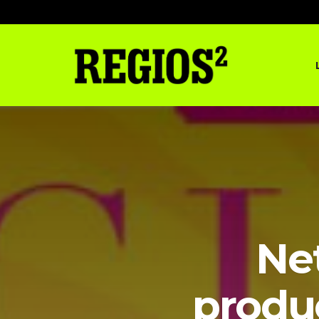
Net
produc