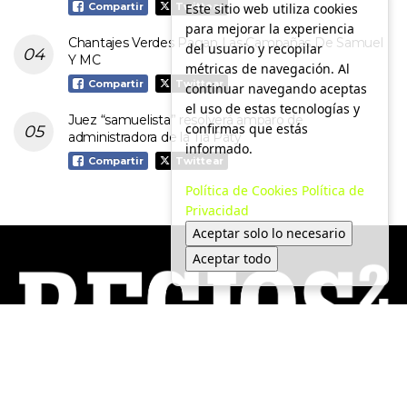
Este sitio web utiliza cookies
Compartir
Twittear
para mejorar la experiencia
Chantajes Verdes Pagan Las Campañas De Samuel
del usuario y recopilar
Y MC
métricas de navegación. Al
Compartir
Twittear
continuar navegando aceptas
el uso de estas tecnologías y
Juez “samuelista” resolverá amparo de
confirmas que estás
administradora de la Tía Paty
informado.
Compartir
Twittear
Política de Cookies
Política de
Privacidad
Aceptar solo lo necesario
Aceptar todo