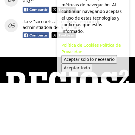
Y MC
métricas de navegación. Al
Compartir
Twittear
continuar navegando aceptas
el uso de estas tecnologías y
Juez “samuelista” resolverá amparo de
confirmas que estás
administradora de la Tía Paty
informado.
Compartir
Twittear
Política de Cookies
Política de
Privacidad
Aceptar solo lo necesario
Aceptar todo