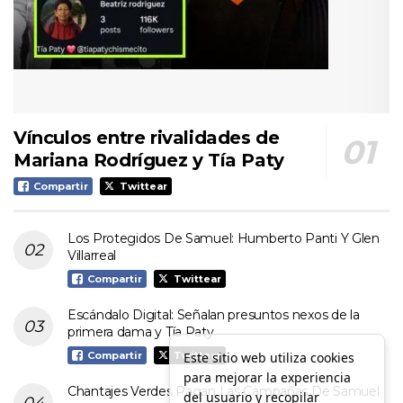
Vínculos entre rivalidades de
Mariana Rodríguez y Tía Paty
Compartir
Twittear
Los Protegidos De Samuel: Humberto Panti Y Glen
Villarreal
Compartir
Twittear
Escándalo Digital: Señalan presuntos nexos de la
primera dama y Tía Paty
Este sitio web utiliza cookies
Compartir
Twittear
para mejorar la experiencia
Chantajes Verdes Pagan Las Campañas De Samuel
del usuario y recopilar