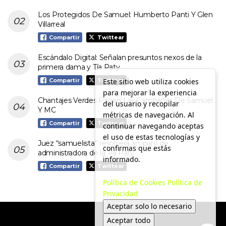
Los Protegidos De Samuel: Humberto Panti Y Glen
Villarreal
Compartir
Twittear
Escándalo Digital: Señalan presuntos nexos de la
primera dama y Tía Paty
Este sitio web utiliza cookies
Compartir
Twittear
para mejorar la experiencia
Chantajes Verdes Pagan Las Campañas De Samuel
del usuario y recopilar
Y MC
métricas de navegación. Al
Compartir
Twittear
continuar navegando aceptas
el uso de estas tecnologías y
Juez “samuelista” resolverá amparo de
confirmas que estás
administradora de la Tía Paty
informado.
Compartir
Twittear
Política de Cookies
Política de
Privacidad
Aceptar solo lo necesario
Aceptar todo