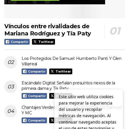
Vínculos entre rivalidades de
Mariana Rodríguez y Tía Paty
Compartir
Twittear
Los Protegidos De Samuel: Humberto Panti Y Glen
Villarreal
Compartir
Twittear
Escándalo Digital: Señalan presuntos nexos de la
primera dama y Tía Paty
Este sitio web utiliza cookies
Compartir
Twittear
para mejorar la experiencia
Chantajes Verdes Pagan Las Campañas De Samuel
del usuario y recopilar
Y MC
métricas de navegación. Al
Compartir
Twittear
continuar navegando aceptas
el uso de estas tecnologías y