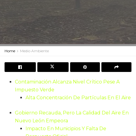
Home
Medio Ambiente
Contaminación Alcanza Nivel Crítico Pese A
Impuesto Verde
Alta Concentración De Partículas En El Aire
Gobierno Recauda, Pero La Calidad Del Aire En
Nuevo León Empeora
Impacto En Municipios Y Falta De