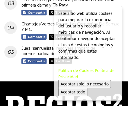
primera dama y Tía Paty
Este sitio web utiliza cookies
Compartir
Twittear
para mejorar la experiencia
Chantajes Verdes Pagan Las Campañas De Samuel
del usuario y recopilar
Y MC
métricas de navegación. Al
Compartir
Twittear
continuar navegando aceptas
el uso de estas tecnologías y
Juez “samuelista” resolverá amparo de
confirmas que estás
administradora de la Tía Paty
informado.
Compartir
Twittear
Política de Cookies
Política de
Privacidad
Aceptar solo lo necesario
Aceptar todo