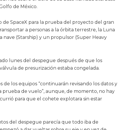
 Golfo de México.
o de SpaceX para la prueba del proyecto del gran
ransportar a personas a la órbita terrestre, la Luna
 nave (Starship) y un propulsor (Super Heavy
asado lunes del despegue después de que los
válvula de presurización estaba congelada.
s de los equipos “continuarán revisando los datos y
ma prueba de vuelo”, aunque, de momento, no hay
urrió para que el cohete explotara sin estar
os del despegue parecía que todo iba de
 empezó a dar vueltas sobre su eje y en vez de