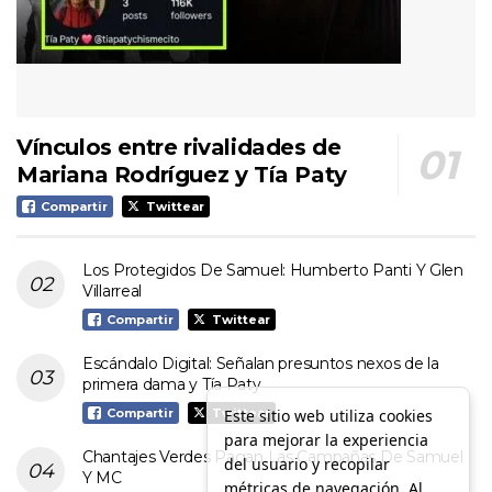
Vínculos entre rivalidades de
Mariana Rodríguez y Tía Paty
Compartir
Twittear
Los Protegidos De Samuel: Humberto Panti Y Glen
Villarreal
Compartir
Twittear
Escándalo Digital: Señalan presuntos nexos de la
primera dama y Tía Paty
Este sitio web utiliza cookies
Compartir
Twittear
para mejorar la experiencia
Chantajes Verdes Pagan Las Campañas De Samuel
del usuario y recopilar
Y MC
métricas de navegación. Al