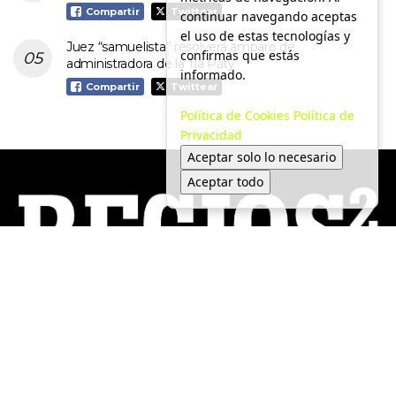
Compartir
Twittear
continuar navegando aceptas
el uso de estas tecnologías y
Juez “samuelista” resolverá amparo de
confirmas que estás
administradora de la Tía Paty
informado.
Compartir
Twittear
Política de Cookies
Política de
Privacidad
Aceptar solo lo necesario
Aceptar todo
Local
Medio Ambiente
Política
Tendencias