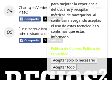
para mejorar la experiencia
Chantajes Verdes Pagan Las Campañas De Samuel
del usuario y recopilar
Y MC
métricas de navegación. Al
Compartir
Twittear
continuar navegando aceptas
el uso de estas tecnologías y
Juez “samuelista” resolverá amparo de
confirmas que estás
administradora de la Tía Paty
informado.
Compartir
Twittear
Política de Cookies
Política de
Privacidad
Aceptar solo lo necesario
Aceptar todo