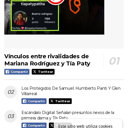
Vínculos entre rivalidades de
Mariana Rodríguez y Tía Paty
Compartir
Twittear
Los Protegidos De Samuel: Humberto Panti Y Glen
Villarreal
Compartir
Twittear
Escándalo Digital: Señalan presuntos nexos de la
primera dama y Tía Paty
Este sitio web utiliza cookies
Compartir
Twittear