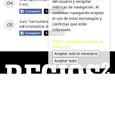
del usuario y recopilar
Y MC
métricas de navegación. Al
Compartir
Twittear
continuar navegando aceptas
el uso de estas tecnologías y
Juez “samuelista” resolverá amparo de
confirmas que estás
administradora de la Tía Paty
informado.
Compartir
Twittear
Política de Cookies
Política de
Privacidad
Aceptar solo lo necesario
Aceptar todo