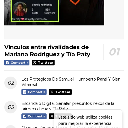
Vínculos entre rivalidades de
Mariana Rodríguez y Tía Paty
Compartir
Twittear
Los Protegidos De Samuel: Humberto Panti Y Glen
Villarreal
Compartir
Twittear
Escándalo Digital: Señalan presuntos nexos de la
primera dama y Tía Paty
Este sitio web utiliza cookies
Compartir
Twittear
para mejorar la experiencia
Chantajes Verdes Pagan Las Campañas De Samuel