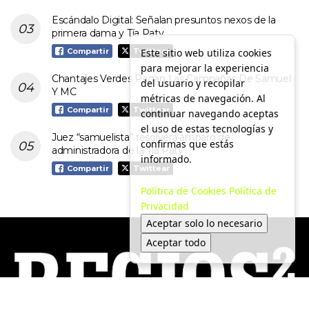
Escándalo Digital: Señalan presuntos nexos de la
primera dama y Tía Paty
Este sitio web utiliza cookies
Compartir
Twittear
para mejorar la experiencia
Chantajes Verdes Pagan Las Campañas De Samuel
del usuario y recopilar
Y MC
métricas de navegación. Al
Compartir
Twittear
continuar navegando aceptas
el uso de estas tecnologías y
Juez “samuelista” resolverá amparo de
confirmas que estás
administradora de la Tía Paty
informado.
Compartir
Twittear
Política de Cookies
Política de
Privacidad
Aceptar solo lo necesario
Aceptar todo