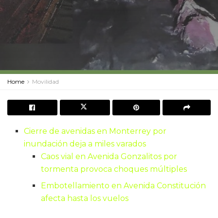
Home
Movilidad
Cierre de avenidas en Monterrey por
inundación deja a miles varados
Caos vial en Avenida Gonzalitos por
tormenta provoca choques múltiples
Embotellamiento en Avenida Constitución
afecta hasta los vuelos