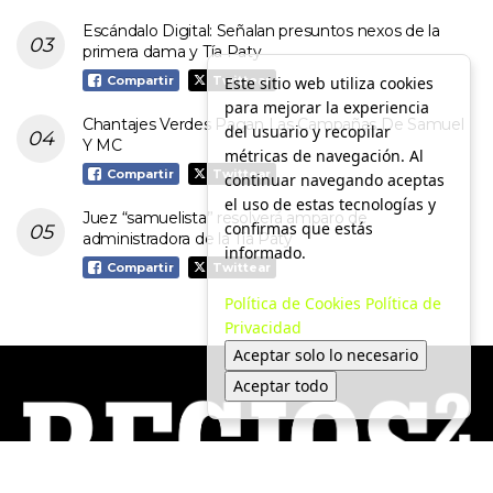
Escándalo Digital: Señalan presuntos nexos de la
primera dama y Tía Paty
Este sitio web utiliza cookies
Compartir
Twittear
para mejorar la experiencia
Chantajes Verdes Pagan Las Campañas De Samuel
del usuario y recopilar
Y MC
métricas de navegación. Al
Compartir
Twittear
continuar navegando aceptas
el uso de estas tecnologías y
Juez “samuelista” resolverá amparo de
confirmas que estás
administradora de la Tía Paty
informado.
Compartir
Twittear
Política de Cookies
Política de
Privacidad
Aceptar solo lo necesario
Aceptar todo