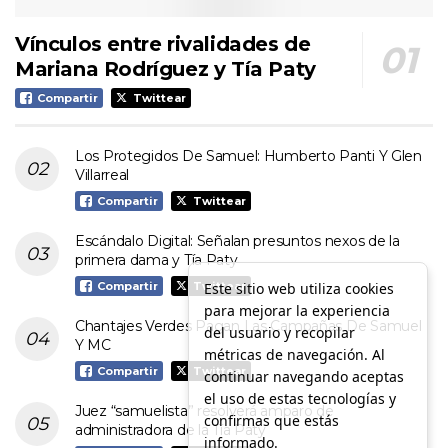
Vínculos entre rivalidades de
Mariana Rodríguez y Tía Paty
Compartir
Twittear
Los Protegidos De Samuel: Humberto Panti Y Glen
Villarreal
Compartir
Twittear
Escándalo Digital: Señalan presuntos nexos de la
primera dama y Tía Paty
Este sitio web utiliza cookies
Compartir
Twittear
para mejorar la experiencia
Chantajes Verdes Pagan Las Campañas De Samuel
del usuario y recopilar
Y MC
métricas de navegación. Al
Compartir
Twittear
continuar navegando aceptas
el uso de estas tecnologías y
Juez “samuelista” resolverá amparo de
confirmas que estás
administradora de la Tía Paty
informado.