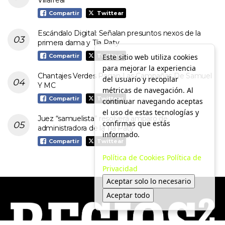
Compartir
Twittear
Escándalo Digital: Señalan presuntos nexos de la
primera dama y Tía Paty
Este sitio web utiliza cookies
Compartir
Twittear
para mejorar la experiencia
Chantajes Verdes Pagan Las Campañas De Samuel
del usuario y recopilar
Y MC
métricas de navegación. Al
Compartir
Twittear
continuar navegando aceptas
el uso de estas tecnologías y
Juez “samuelista” resolverá amparo de
confirmas que estás
administradora de la Tía Paty
informado.
Compartir
Twittear
Política de Cookies
Política de
Privacidad
Aceptar solo lo necesario
Aceptar todo