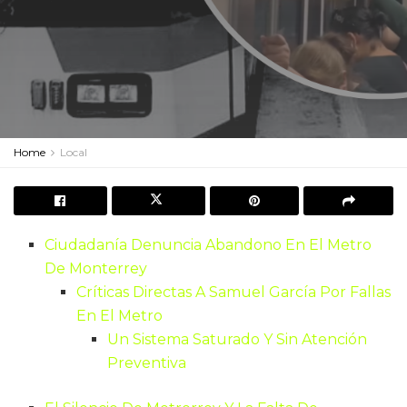
Home
Local
Ciudadanía Denuncia Abandono En El Metro
De Monterrey
Críticas Directas A Samuel García Por Fallas
En El Metro
Un Sistema Saturado Y Sin Atención
Preventiva