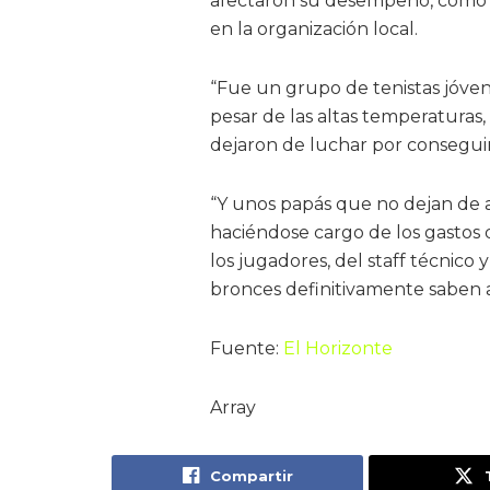
afectaron su desempeño, como e
en la organización local.
“Fue un grupo de tenistas jóven
pesar de las altas temperatura
dejaron de luchar por consegui
“Y unos papás que no dejan de ap
haciéndose cargo de los gastos 
los jugadores, del staff técnico y
bronces definitivamente saben a
Fuente:
El Horizonte
Array
Compartir