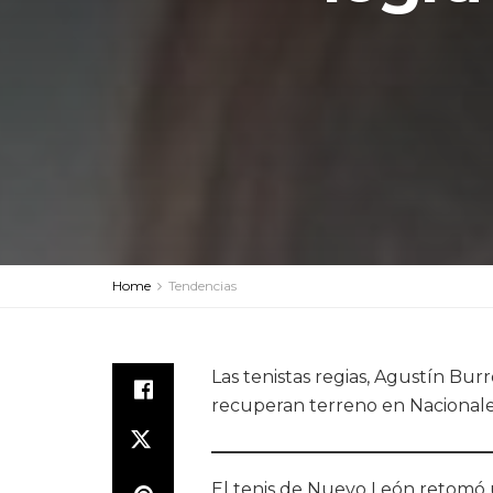
Home
Tendencias
Las tenistas regias, Agustín Bur
recuperan terreno en Nacional
El tenis de Nuevo León retomó 