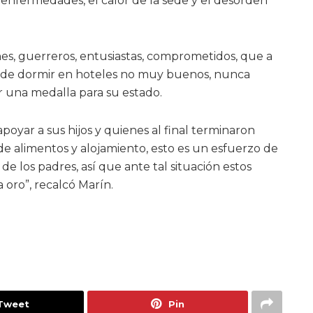
nfermedades, el calor de la sede y el desorden
es, guerreros, entusiastas, comprometidos, que a
s, de dormir en hoteles no muy buenos, nunca
r una medalla para su estado.
oyar a sus hijos y quienes al final terminaron
de alimentos y alojamiento, esto es un esfuerzo de
 de los padres, así que ante tal situación estos
 oro”, recalcó Marín.
Tweet
Pin