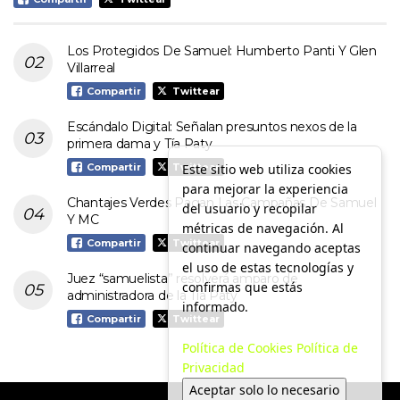
Los Protegidos De Samuel: Humberto Panti Y Glen
Villarreal
Compartir
Twittear
Escándalo Digital: Señalan presuntos nexos de la
primera dama y Tía Paty
Este sitio web utiliza cookies
Compartir
Twittear
para mejorar la experiencia
Chantajes Verdes Pagan Las Campañas De Samuel
del usuario y recopilar
Y MC
métricas de navegación. Al
Compartir
Twittear
continuar navegando aceptas
el uso de estas tecnologías y
Juez “samuelista” resolverá amparo de
confirmas que estás
administradora de la Tía Paty
informado.
Compartir
Twittear
Política de Cookies
Política de
Privacidad
Aceptar solo lo necesario