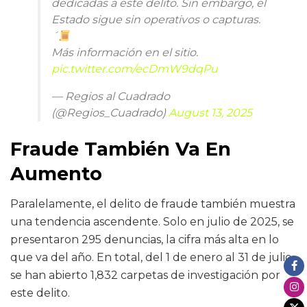
dedicadas a este delito. Sin embargo, el
Estado sigue sin operativos o capturas.
´
Más información en el sitio.
pic.twitter.com/ecDmW9dqPu
— Regios al Cuadrado
(@Regios_Cuadrado)
August 13, 2025
Fraude También Va En
Aumento
Paralelamente, el delito de fraude también muestra
una tendencia ascendente. Solo en julio de 2025, se
presentaron 295 denuncias, la cifra más alta en lo
que va del año. En total, del 1 de enero al 31 de julio,
se han abierto 1,832 carpetas de investigación por
este delito.