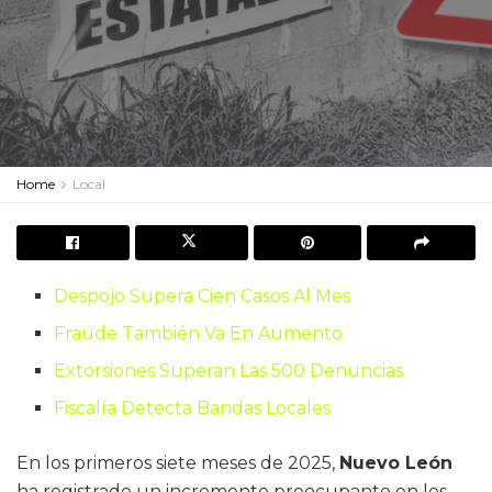
Home
Local
Despojo Supera Cien Casos Al Mes
Fraude También Va En Aumento
Extorsiones Superan Las 500 Denuncias
Fiscalía Detecta Bandas Locales
En los primeros siete meses de 2025,
Nuevo León
ha registrado un incremento preocupante en los