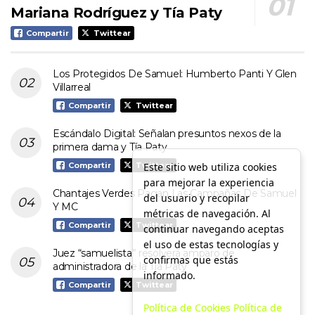
Mariana Rodríguez y Tía Paty
Compartir
Twittear
Los Protegidos De Samuel: Humberto Panti Y Glen
Villarreal
Compartir
Twittear
Escándalo Digital: Señalan presuntos nexos de la
primera dama y Tía Paty
Este sitio web utiliza cookies
Compartir
Twittear
para mejorar la experiencia
Chantajes Verdes Pagan Las Campañas De Samuel
del usuario y recopilar
Y MC
métricas de navegación. Al
Compartir
Twittear
continuar navegando aceptas
el uso de estas tecnologías y
Juez “samuelista” resolverá amparo de
confirmas que estás
administradora de la Tía Paty
informado.
Compartir
Twittear
Política de Cookies
Política de