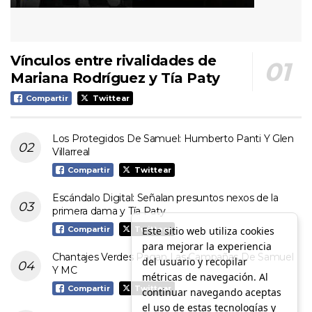
Vínculos entre rivalidades de
Mariana Rodríguez y Tía Paty
Compartir
Twittear
Los Protegidos De Samuel: Humberto Panti Y Glen
Villarreal
Compartir
Twittear
Escándalo Digital: Señalan presuntos nexos de la
primera dama y Tía Paty
Este sitio web utiliza cookies
Compartir
Twittear
para mejorar la experiencia
Chantajes Verdes Pagan Las Campañas De Samuel
del usuario y recopilar
Y MC
métricas de navegación. Al
Compartir
Twittear
continuar navegando aceptas
el uso de estas tecnologías y