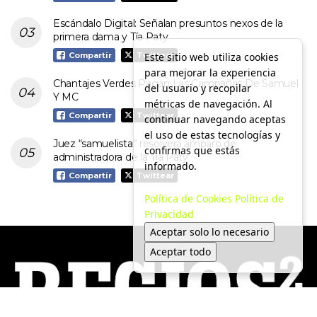
Escándalo Digital: Señalan presuntos nexos de la
primera dama y Tía Paty
Este sitio web utiliza cookies
Compartir
Twittear
para mejorar la experiencia
Chantajes Verdes Pagan Las Campañas De Samuel
del usuario y recopilar
Y MC
métricas de navegación. Al
Compartir
Twittear
continuar navegando aceptas
el uso de estas tecnologías y
Juez “samuelista” resolverá amparo de
confirmas que estás
administradora de la Tía Paty
informado.
Compartir
Twittear
Política de Cookies
Política de
Privacidad
Aceptar solo lo necesario
Aceptar todo