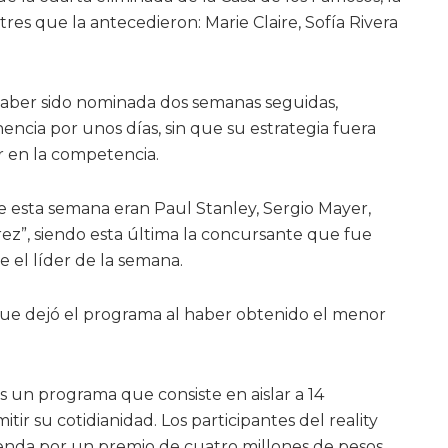
res que la antecedieron: Marie Claire, Sofía Rivera
haber sido nominada dos semanas seguidas,
ncia por unos días, sin que su estrategia fuera
r en la competencia.
 esta semana eran Paul Stanley, Sergio Mayer,
rez”, siendo esta última la concursante que fue
e el líder de la semana.
que dejó el programa al haber obtenido el menor
s un programa que consiste en aislar a 14
itir su cotidianidad. Los participantes del reality
enda por un premio de cuatro millones de pesos.