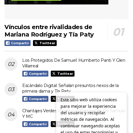
Vínculos entre rivalidades de
Mariana Rodríguez y Tía Paty
Compartir
Twittear
Los Protegidos De Samuel: Humberto Panti Y Glen
Villarreal
Compartir
Twittear
Escándalo Digital: Señalan presuntos nexos de la
primera dama y Tía Paty
Este sitio web utiliza cookies
Compartir
Twittear
para mejorar la experiencia
Chantajes Verdes Pagan Las Campañas De Samuel
del usuario y recopilar
Y MC
métricas de navegación. Al
Compartir
Twittear
continuar navegando aceptas
el uso de estas tecnologías y