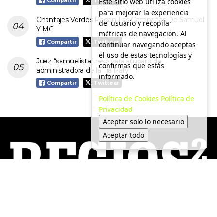
Este sitio web utiliza cookies
Compartir
Twittear
para mejorar la experiencia
Chantajes Verdes Pagan Las Campañas De Samuel
del usuario y recopilar
Y MC
métricas de navegación. Al
Compartir
Twittear
continuar navegando aceptas
el uso de estas tecnologías y
Juez “samuelista” resolverá amparo de
confirmas que estás
administradora de la Tía Paty
informado.
Compartir
Twittear
Política de Cookies
Política de
Privacidad
Aceptar solo lo necesario
Aceptar todo