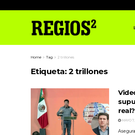
Home
Tag
2 trillones
Etiqueta:
2 trillones
Video
supu
real?
MAYO 7,
Asegura