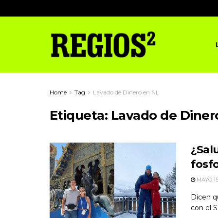
Home
Tag
Lavado de Dinero en NL
Etiqueta:
Lavado de Diner
¿Salu
fosf
MAYO 15
Dicen qu
con el 