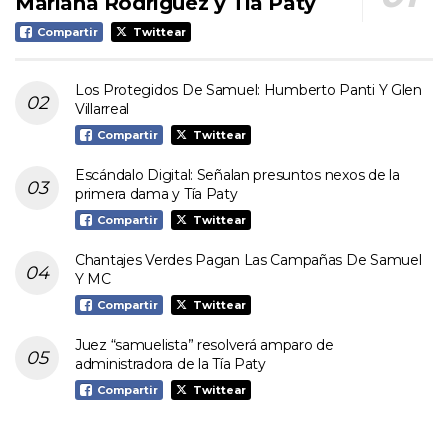
Mariana Rodríguez y Tía Paty
Compartir
Twittear
Los Protegidos De Samuel: Humberto Panti Y Glen
Villarreal
Compartir
Twittear
Escándalo Digital: Señalan presuntos nexos de la
primera dama y Tía Paty
Compartir
Twittear
Chantajes Verdes Pagan Las Campañas De Samuel
Y MC
Compartir
Twittear
Juez “samuelista” resolverá amparo de
administradora de la Tía Paty
Compartir
Twittear