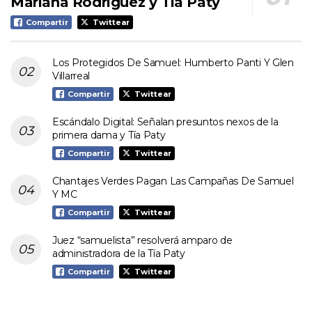
Mariana Rodríguez y Tía Paty
Compartir
Twittear
Los Protegidos De Samuel: Humberto Panti Y Glen
Villarreal
Compartir
Twittear
Escándalo Digital: Señalan presuntos nexos de la
primera dama y Tía Paty
Compartir
Twittear
Chantajes Verdes Pagan Las Campañas De Samuel
Y MC
Compartir
Twittear
Juez “samuelista” resolverá amparo de
administradora de la Tía Paty
Compartir
Twittear