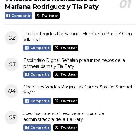
Mariana Rodríguez y Tía Paty
Compartir
Twittear
Los Protegidos De Samuel: Humberto Panti Y Glen
Villarreal
Compartir
Twittear
Escándalo Digital: Señalan presuntos nexos de la
primera dama y Tía Paty
Compartir
Twittear
Chantajes Verdes Pagan Las Campañas De Samuel
Y MC
Compartir
Twittear
Juez “samuelista” resolverá amparo de
administradora de la Tía Paty
Compartir
Twittear