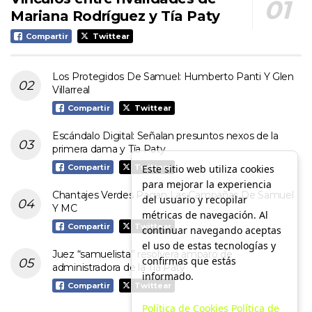
Mariana Rodríguez y Tía Paty
Compartir
Twittear
Los Protegidos De Samuel: Humberto Panti Y Glen
Villarreal
Compartir
Twittear
Escándalo Digital: Señalan presuntos nexos de la
primera dama y Tía Paty
Este sitio web utiliza cookies
Compartir
Twittear
para mejorar la experiencia
Chantajes Verdes Pagan Las Campañas De Samuel
del usuario y recopilar
Y MC
métricas de navegación. Al
Compartir
Twittear
continuar navegando aceptas
el uso de estas tecnologías y
Juez “samuelista” resolverá amparo de
confirmas que estás
administradora de la Tía Paty
informado.
Compartir
Twittear
Política de Cookies
Política de