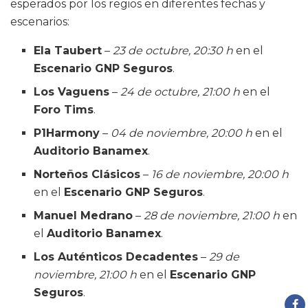
esperados por los regios en diferentes fechas y
escenarios:
Ela Taubert
–
23 de octubre, 20:30 h
en el
Escenario GNP Seguros
.
Los Vaguens
–
24 de octubre, 21:00 h
en el
Foro Tims
.
P1Harmony
–
04 de noviembre, 20:00 h
en el
Auditorio Banamex
.
Norteños Clásicos
–
16 de noviembre, 20:00 h
en el
Escenario GNP Seguros
.
Manuel Medrano
–
28 de noviembre, 21:00 h
en
el
Auditorio Banamex
.
Los Auténticos Decadentes
–
29 de
noviembre, 21:00 h
en el
Escenario GNP
Seguros
.