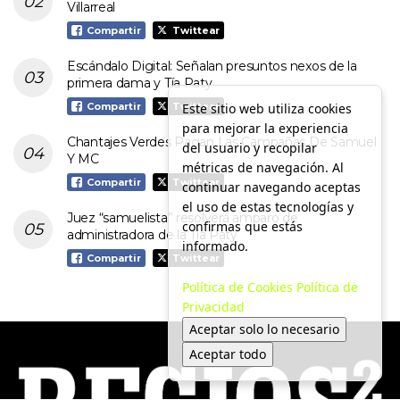
Villarreal
Compartir
Twittear
Escándalo Digital: Señalan presuntos nexos de la
primera dama y Tía Paty
Este sitio web utiliza cookies
Compartir
Twittear
para mejorar la experiencia
Chantajes Verdes Pagan Las Campañas De Samuel
del usuario y recopilar
Y MC
métricas de navegación. Al
Compartir
Twittear
continuar navegando aceptas
el uso de estas tecnologías y
Juez “samuelista” resolverá amparo de
confirmas que estás
administradora de la Tía Paty
informado.
Compartir
Twittear
Política de Cookies
Política de
Privacidad
Aceptar solo lo necesario
Aceptar todo