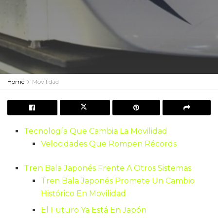
Home
Movilidad
Tecnología Que Cambia La Movilidad
Velocidades Que Rompen Récords
Tren Bala Japonés Frente A Otros Sistemas
Tren Bala Japonés Promete Un Cambio
Histórico En Movilidad
El Futuro Ya Está En Japón