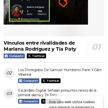
Vínculos entre rivalidades de
Mariana Rodríguez y Tía Paty
Compartir
Twittear
Los Protegidos De Samuel: Humberto Panti Y Glen
Villarreal
Compartir
Twittear
Escándalo Digital: Señalan presuntos nexos de la
primera dama y Tía Paty
Este sitio web utiliza cookies
Compartir
Twittear
para mejorar la experiencia