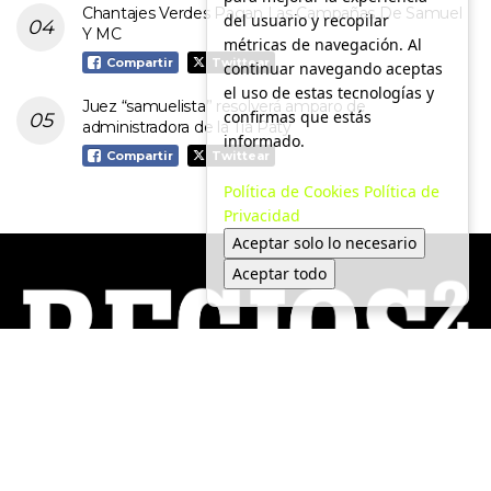
Chantajes Verdes Pagan Las Campañas De Samuel
del usuario y recopilar
Y MC
métricas de navegación. Al
Compartir
Twittear
continuar navegando aceptas
el uso de estas tecnologías y
Juez “samuelista” resolverá amparo de
confirmas que estás
administradora de la Tía Paty
informado.
Compartir
Twittear
Política de Cookies
Política de
Privacidad
Aceptar solo lo necesario
Aceptar todo