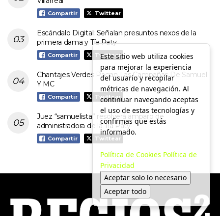
Villarreal
Compartir
Twittear
Escándalo Digital: Señalan presuntos nexos de la
primera dama y Tía Paty
Este sitio web utiliza cookies
Compartir
Twittear
para mejorar la experiencia
Chantajes Verdes Pagan Las Campañas De Samuel
del usuario y recopilar
Y MC
métricas de navegación. Al
Compartir
Twittear
continuar navegando aceptas
el uso de estas tecnologías y
Juez “samuelista” resolverá amparo de
confirmas que estás
administradora de la Tía Paty
informado.
Compartir
Twittear
Política de Cookies
Política de
Privacidad
Aceptar solo lo necesario
Aceptar todo