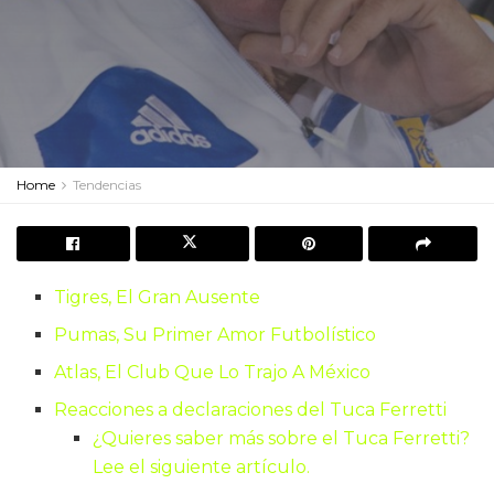
Home
Tendencias
Tigres, El Gran Ausente
Pumas, Su Primer Amor Futbolístico
Atlas, El Club Que Lo Trajo A México
Reacciones a declaraciones del Tuca Ferretti
¿Quieres saber más sobre el Tuca Ferretti?
Lee el siguiente artículo.