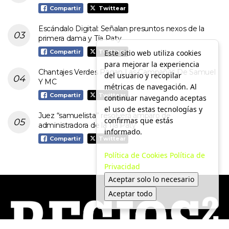
Compartir
Twittear
Escándalo Digital: Señalan presuntos nexos de la
primera dama y Tía Paty
Este sitio web utiliza cookies
Compartir
Twittear
para mejorar la experiencia
Chantajes Verdes Pagan Las Campañas De Samuel
del usuario y recopilar
Y MC
métricas de navegación. Al
Compartir
Twittear
continuar navegando aceptas
el uso de estas tecnologías y
Juez “samuelista” resolverá amparo de
confirmas que estás
administradora de la Tía Paty
informado.
Compartir
Twittear
Política de Cookies
Política de
Privacidad
Aceptar solo lo necesario
Aceptar todo