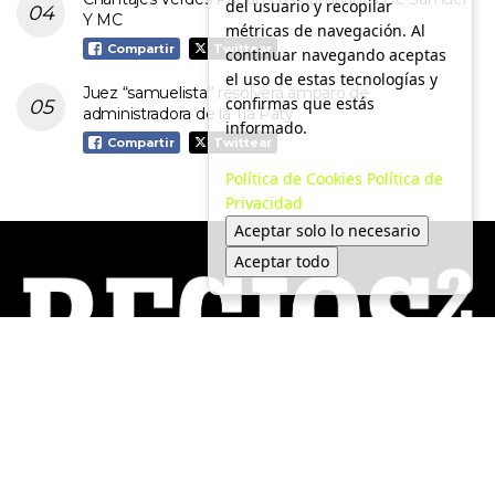
del usuario y recopilar
Y MC
métricas de navegación. Al
Compartir
Twittear
continuar navegando aceptas
el uso de estas tecnologías y
Juez “samuelista” resolverá amparo de
confirmas que estás
administradora de la Tía Paty
informado.
Compartir
Twittear
Política de Cookies
Política de
Privacidad
Aceptar solo lo necesario
Aceptar todo