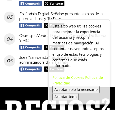
Compartir
Twittear
Escándalo Digital: Señalan presuntos nexos de la
primera dama y Tía Paty
Este sitio web utiliza cookies
Compartir
Twittear
para mejorar la experiencia
Chantajes Verdes Pagan Las Campañas De Samuel
del usuario y recopilar
Y MC
métricas de navegación. Al
Compartir
Twittear
continuar navegando aceptas
el uso de estas tecnologías y
Juez “samuelista” resolverá amparo de
confirmas que estás
administradora de la Tía Paty
informado.
Compartir
Twittear
Política de Cookies
Política de
Privacidad
Aceptar solo lo necesario
Aceptar todo