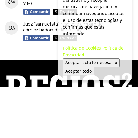
Y MC
métricas de navegación. Al
Compartir
Twittear
continuar navegando aceptas
el uso de estas tecnologías y
Juez “samuelista” resolverá amparo de
confirmas que estás
administradora de la Tía Paty
informado.
Compartir
Twittear
Política de Cookies
Política de
Privacidad
Aceptar solo lo necesario
Aceptar todo