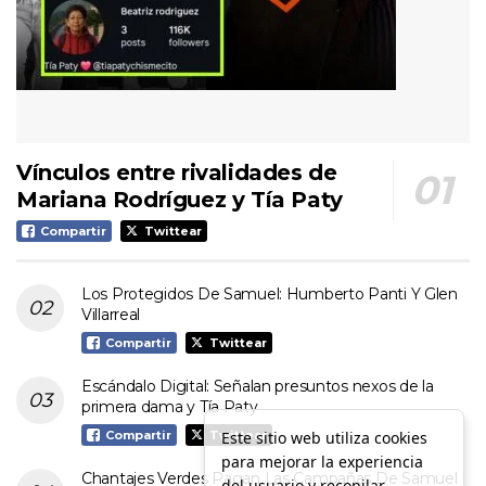
Vínculos entre rivalidades de
Mariana Rodríguez y Tía Paty
Compartir
Twittear
Los Protegidos De Samuel: Humberto Panti Y Glen
Villarreal
Compartir
Twittear
Escándalo Digital: Señalan presuntos nexos de la
primera dama y Tía Paty
Este sitio web utiliza cookies
Compartir
Twittear
para mejorar la experiencia
Chantajes Verdes Pagan Las Campañas De Samuel
del usuario y recopilar