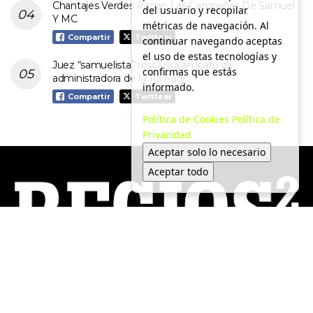
Chantajes Verdes Pagan Las Campañas De Samuel
del usuario y recopilar
Y MC
métricas de navegación. Al
Compartir
Twittear
continuar navegando aceptas
el uso de estas tecnologías y
Juez “samuelista” resolverá amparo de
confirmas que estás
administradora de la Tía Paty
informado.
Compartir
Twittear
Política de Cookies
Política de
Privacidad
Aceptar solo lo necesario
Aceptar todo