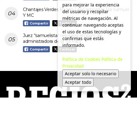
para mejorar la experiencia
Chantajes Verdes Pagan Las Campañas De Samuel
del usuario y recopilar
Y MC
métricas de navegación. Al
Compartir
Twittear
continuar navegando aceptas
el uso de estas tecnologías y
Juez “samuelista” resolverá amparo de
confirmas que estás
administradora de la Tía Paty
informado.
Compartir
Twittear
Política de Cookies
Política de
Privacidad
Aceptar solo lo necesario
Aceptar todo