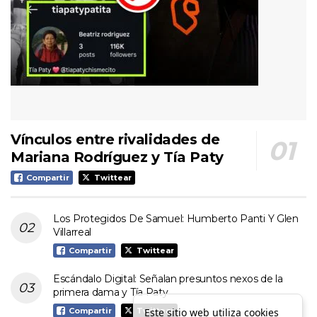
Vínculos entre rivalidades de
Mariana Rodríguez y Tía Paty
Compartir
Twittear
Los Protegidos De Samuel: Humberto Panti Y Glen
Villarreal
Compartir
Twittear
Escándalo Digital: Señalan presuntos nexos de la
primera dama y Tía Paty
Este sitio web utiliza cookies
Compartir
Twittear